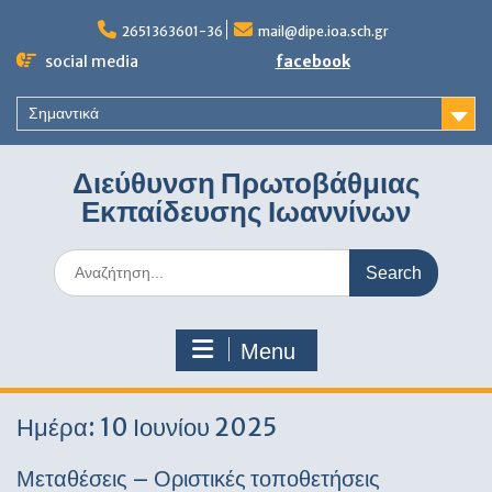
Skip
to
2651363601-36
mail@dipe.ioa.sch.gr
content
social media
facebook
Σημαντικά
Διεύθυνση Πρωτοβάθμιας
Εκπαίδευσης Ιωαννίνων
Search
for:
Menu
Ημέρα:
10 Ιουνίου 2025
Μεταθέσεις – Οριστικές τοποθετήσεις