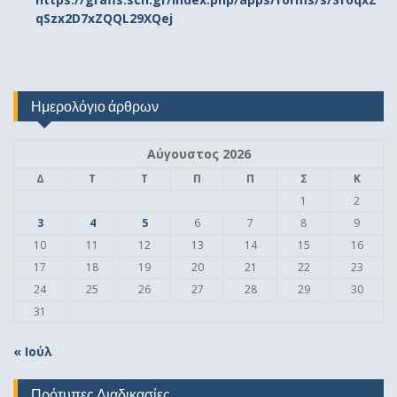
qSzx2D7xZQQL29XQej
Ημερολόγιο άρθρων
Αύγουστος 2026
Δ
Τ
Τ
Π
Π
Σ
Κ
1
2
3
4
5
6
7
8
9
10
11
12
13
14
15
16
17
18
19
20
21
22
23
24
25
26
27
28
29
30
31
« Ιούλ
Πρότυπες Διαδικασίες