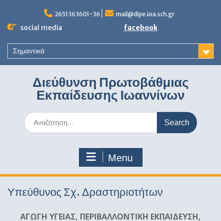
Skip
to
2651363601-36
mail@dipe.ioa.sch.gr
content
social media
facebook
Σημαντικά
Διεύθυνση Πρωτοβάθμιας
Εκπαίδευσης Ιωαννίνων
Search
for:
Menu
Υπεύθυνος Σχ. Δραστηριοτήτων
ΑΓΩΓΗ ΥΓΕΙΑΣ, ΠΕΡΙΒΑΛΛΟΝΤΙΚΗ ΕΚΠΑΙΔΕΥΣΗ,