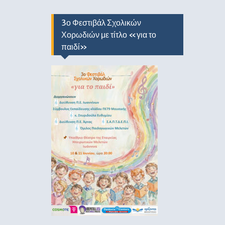
3ο Φεστιβάλ Σχολικών
Χορωδιών με τίτλο «για το
παιδί»