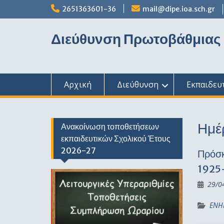
Skip
2651363601-36
mail@dipe.ioa.sch.gr
to
content
Διεύθυνση Πρωτοβάθμιας
Αρχική
Διεύθυνση
Εκπαιδευ
Ημέ
Ανακοίνωση τοποθετήσεων
εκπαιδευτικών Σχολικού Έτους
2026-27
Πρόσκ
1925
29/0
ΕΝΗ