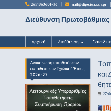
Skip
2651363601-36
mail@dipe.ioa.sch.gr
to
content
Διεύθυνση Πρωτοβάθμιας
Αρχική
Διεύθυνση
Εκπαιδευ
Tοπ
Ανακοίνωση τοποθετήσεων
εκπαιδευτικών Σχολικού Έτους
και 
2026-27
θητε
27/0