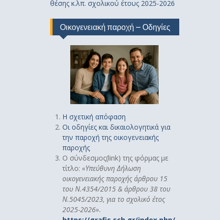
θέσης κ.λπ. σχολικού έτους 2025-2026
Οικογενειακή παροχή – Οδηγίες
Η σχετική απόφαση
Οι οδηγίες και δικαιολογητικά για
την παροχή της οικογενειακής
παροχής
Ο σύνδεσμος(link) της φόρμας με
τίτλο:
«
Υπεύθυνη Δήλωση
οικογενειακής παροχής άρθρου 15
του Ν.4354/2015 & άρθρου 38 του
Ν.5045/2023, για το σχολικό έτος
2025-2026».
https://grafis.sch.gr/index.php/