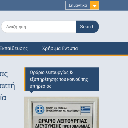
Σημαντικά
Search
for:
Εκπαίδευσης
Χρήσιμα Έντυπα
ας
Ωράριο λειτουργίας &
εξυπηρέτησης του κοινού της
αετή
υπηρεσίας
ία