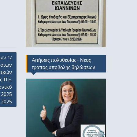
ων 1/
Αιτήσεις πολυθεσίας- Νέος
έσιων
τρόπος υποβολής δηλώσεων
τικών
 Π.Ε.
ονικό
 2025
 2025