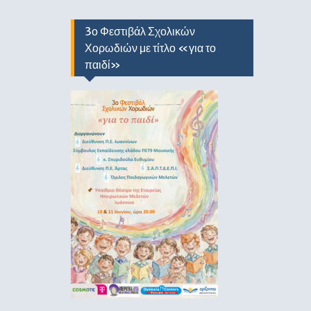
3ο Φεστιβάλ Σχολικών
Χορωδιών με τίτλο «για το
παιδί»