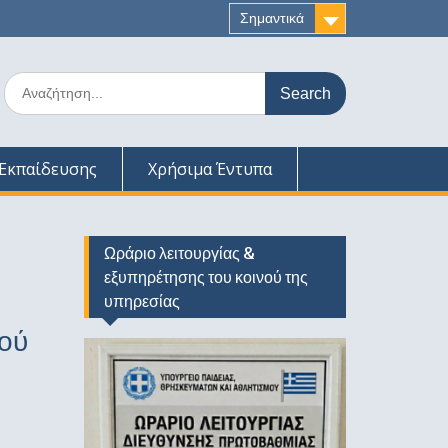
Σημαντικά
Search
for:
Εκπαίδευσης
Χρήσιμα Έντυπα
Ωράριο λειτουργίας &
εξυπηρέτησης του κοινού της
υπηρεσίας
ού