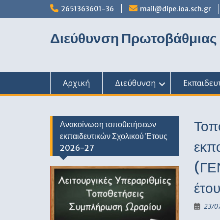
Skip
2651363601-36
mail@dipe.ioa.sch.gr
to
content
Διεύθυνση Πρωτοβάθμιας
Αρχική
Διεύθυνση
Εκπαιδευ
Τοπ
Ανακοίνωση τοποθετήσεων
εκπαιδευτικών Σχολικού Έτους
εκπ
2026-27
(ΓΕ
έτο
23/0