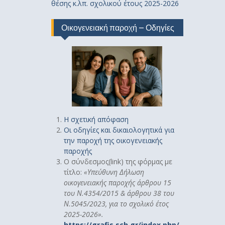
θέσης κ.λπ. σχολικού έτους 2025-2026
Οικογενειακή παροχή – Οδηγίες
Η σχετική απόφαση
Οι οδηγίες και δικαιολογητικά για
την παροχή της οικογενειακής
παροχής
Ο σύνδεσμος(link) της φόρμας με
τίτλο:
«
Υπεύθυνη Δήλωση
οικογενειακής παροχής άρθρου 15
του Ν.4354/2015 & άρθρου 38 του
Ν.5045/2023, για το σχολικό έτος
2025-2026».
https://grafis.sch.gr/index.php/