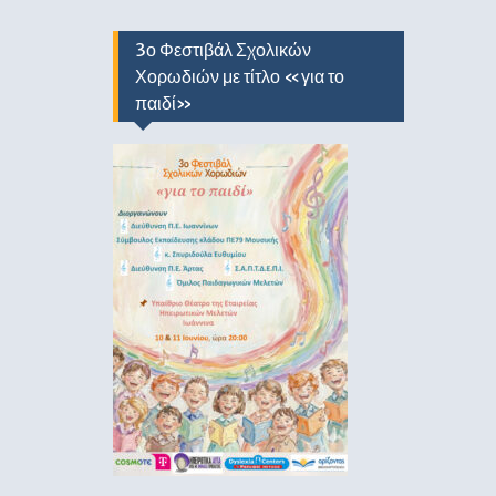
3ο Φεστιβάλ Σχολικών
Χορωδιών με τίτλο «για το
παιδί»