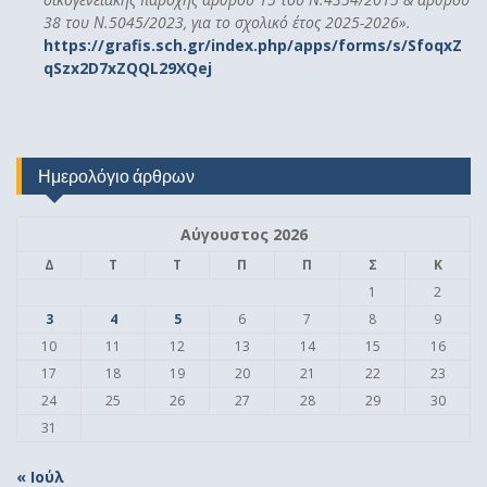
38 του Ν.5045/2023, για το σχολικό έτος 2025-2026».
https://grafis.sch.gr/index.php/apps/forms/s/SfoqxZ
qSzx2D7xZQQL29XQej
Ημερολόγιο άρθρων
Αύγουστος 2026
Δ
Τ
Τ
Π
Π
Σ
Κ
1
2
3
4
5
6
7
8
9
10
11
12
13
14
15
16
17
18
19
20
21
22
23
24
25
26
27
28
29
30
31
« Ιούλ