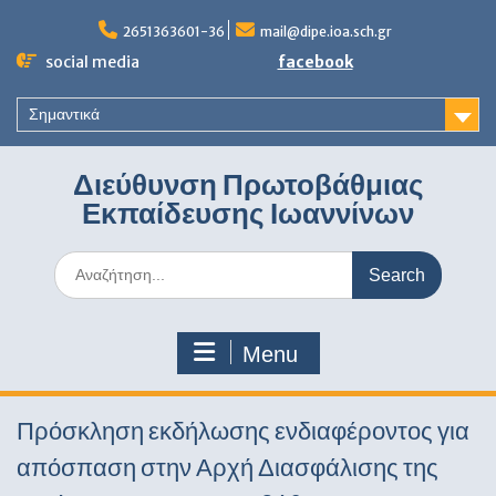
Skip
to
2651363601-36
mail@dipe.ioa.sch.gr
content
social media
facebook
Σημαντικά
Διεύθυνση Πρωτοβάθμιας
Εκπαίδευσης Ιωαννίνων
Search
for:
Menu
Πρόσκληση εκδήλωσης ενδιαφέροντος για
απόσπαση στην Αρχή Διασφάλισης της