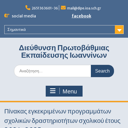
Skip
to
2651363601-36
mail@dipe.ioa.sch.gr
content
social media
facebook
Σημαντικά
Διεύθυνση Πρωτοβάθμιας
Εκπαίδευσης Ιωαννίνων
Search
for:
Menu
Πίνακας εγκεκριμένων προγραμμάτων
σχολικών δραστηριοτήτων σχολικού έτους