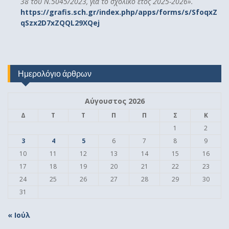
38 του Ν.5045/2023, για το σχολικό έτος 2025-2026».
https://grafis.sch.gr/index.php/apps/forms/s/SfoqxZ
qSzx2D7xZQQL29XQej
Ημερολόγιο άρθρων
Αύγουστος 2026
Δ
Τ
Τ
Π
Π
Σ
Κ
1
2
3
4
5
6
7
8
9
10
11
12
13
14
15
16
17
18
19
20
21
22
23
24
25
26
27
28
29
30
31
« Ιούλ