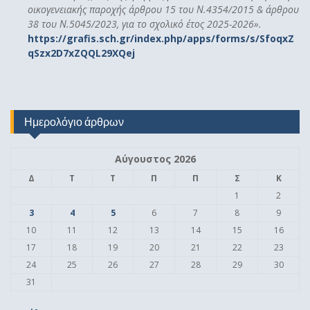
οικογενειακής παροχής άρθρου 15 του Ν.4354/2015 & άρθρου
38 του Ν.5045/2023, για το σχολικό έτος 2025-2026».
https://grafis.sch.gr/index.php/apps/forms/s/SfoqxZ
qSzx2D7xZQQL29XQej
Ημερολόγιο άρθρων
Αύγουστος 2026
Δ
Τ
Τ
Π
Π
Σ
Κ
1
2
3
4
5
6
7
8
9
10
11
12
13
14
15
16
17
18
19
20
21
22
23
24
25
26
27
28
29
30
31