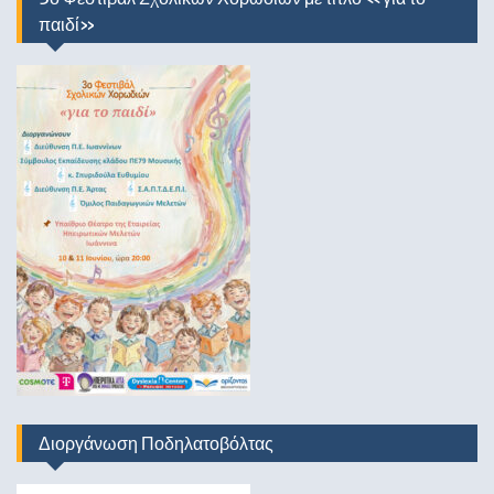
παιδί»
Διοργάνωση Ποδηλατοβόλτας