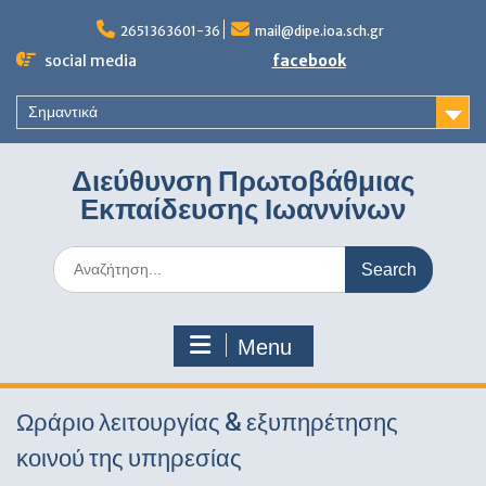
Skip
to
2651363601-36
mail@dipe.ioa.sch.gr
content
social media
facebook
Σημαντικά
Διεύθυνση Πρωτοβάθμιας
Εκπαίδευσης Ιωαννίνων
Search
for:
Menu
Ωράριο λειτουργίας & εξυπηρέτησης
κοινού της υπηρεσίας