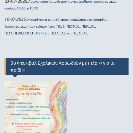
23-07-2026.
Ανακοίνωση τοποθέτησης υπεράριθμων εκπαιδευτικών
κλάδου ΠΕ60 & ΠΕ70
16-07-2026.
Ανακοίνωση τοποθέτησης-συμπλήρωσης ωραρίου
Εκπαιδευτικών των ειδικοτήτων ΠΕ86, ΠΕ79.01, ΠΕ91.01,
ΠΕ11,ΠΕ08,ΠΕ07,ΠΕ06,ΠΕ05,ΠΕ11 ΕΑΕ και ΠΕ86 ΕΑΕ
3ο Φεστιβάλ Σχολικών Χορωδιών με τίτλο «για το
παιδί»