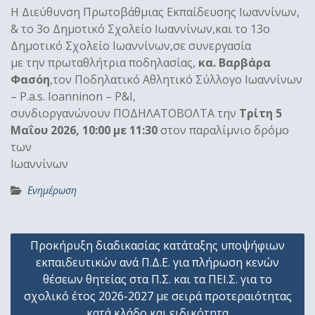
Η Διεύθυνση Πρωτοβάθμιας Εκπαίδευσης Ιωαννίνων,
& το 3ο Δημοτικό Σχολείο Ιωαννίνων,και το 13ο
Δημοτικό Σχολείο Ιωαννίνων,σε συνεργασία
με την πρωταθλήτρια ποδηλασίας,
κα. Βαρβάρα
Φασόη
,τον Ποδηλατικό Αθλητικό Σύλλογο Ιωαννίνων
– P.a.s. Ioanninon – P&I,
συνδιοργανώνουν ΠΟΔΗΛΑΤΟΒΟΛΤΑ την
Τρίτη 5
Μαΐου 2026, 10:00 με 11:30
στον παραλίμνιο δρόμο
των
Ιωαννίνων
Ενημέρωση
Πλοήγηση
Προκήρυξη διαδικασίας κατάταξης υποψήφιων
άρθρων
εκπαιδευτικών ανά Π.Δ.Ε. για πλήρωση κενών
θέσεων θητείας στα Π.Σ. και τα ΠΕΙ.Σ. για το
σχολικό έτος 2026-2027 με σειρά προτεραιότητας
κατά κλάδο και ειδικότητα