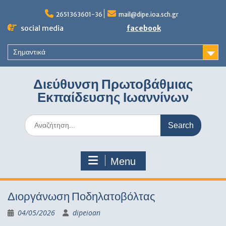
Skip
to
2651363601-36
mail@dipe.ioa.sch.gr
content
social media
facebook
Σημαντικά
Διεύθυνση Πρωτοβάθμιας
Εκπαίδευσης Ιωαννίνων
Search
for:
Menu
Διοργάνωση Ποδηλατοβόλτας
04/05/2026
dipeioan