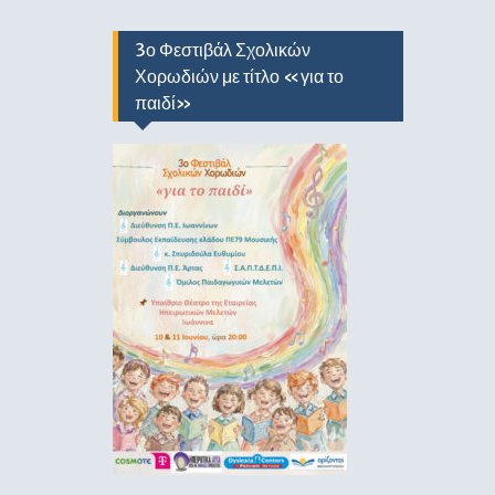
3ο Φεστιβάλ Σχολικών
Χορωδιών με τίτλο «για το
παιδί»