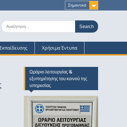
Σημαντικά
Search
for:
Εκπαίδευσης
Χρήσιμα Έντυπα
Ωράριο λειτουργίας &
εξυπηρέτησης του κοινού της
ς
υπηρεσίας