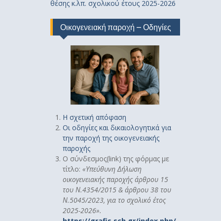
θέσης κ.λπ. σχολικού έτους 2025-2026
Οικογενειακή παροχή – Οδηγίες
Η σχετική απόφαση
Οι οδηγίες και δικαιολογητικά για
την παροχή της οικογενειακής
παροχής
Ο σύνδεσμος(link) της φόρμας με
τίτλο:
«
Υπεύθυνη Δήλωση
οικογενειακής παροχής άρθρου 15
του Ν.4354/2015 & άρθρου 38 του
Ν.5045/2023, για το σχολικό έτος
2025-2026».
https://grafis.sch.gr/index.php/