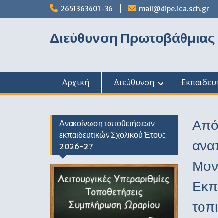
Skip
2651363601-36
mail@dipe.ioa.sch.gr
to
content
Διεύθυνση Πρωτοβάθμιας
Αρχική
Διεύθυνση
Εκπαιδευ
Από
Ανακοίνωση τοποθετήσεων
εκπαιδευτικών Σχολικού Έτους
ανα
2026-27
Μον
Εκπα
τοπ