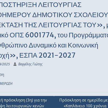
ΟΣΤΗΡΙΞΗ ΛΕΙΤΟΥΡΓΙΑΣ
ΗΜΕΡΟΥ ΔΗΜΟΤΙΚΟΥ ΣΧΟΛΕΙΟΥ 
ΚΤΑΣΗ ΤΗΣ ΛΕΙΤΟΥΡΓΙΑΣ ΤΟΥ», 
ικό ΟΠΣ 6001774, του Προγράμματ
θρώπινο Δυναμικό και Κοινωνική
οχή», ΕΣΠΑ 2021-2027
4/2025
Βαγγέλης Γιώτης
ση
ΜΕΡΩΣΗ
γηση
κή πρόσκληση (3η) για την
Πρόσκληση σε ημερίδα με
ψη λειτουργικών κενών
«Καπλάνειο 100 χρόνια 
ων