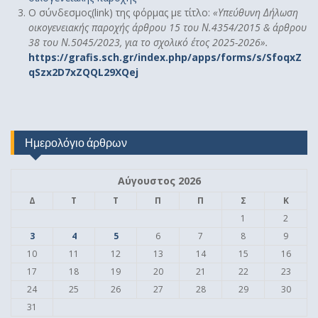
Ο σύνδεσμος(link) της φόρμας με τίτλο:
«
Υπεύθυνη Δήλωση
οικογενειακής παροχής άρθρου 15 του Ν.4354/2015 & άρθρου
38 του Ν.5045/2023, για το σχολικό έτος 2025-2026».
https://grafis.sch.gr/index.php/apps/forms/s/SfoqxZ
qSzx2D7xZQQL29XQej
Ημερολόγιο άρθρων
Αύγουστος 2026
Δ
Τ
Τ
Π
Π
Σ
Κ
1
2
3
4
5
6
7
8
9
10
11
12
13
14
15
16
17
18
19
20
21
22
23
24
25
26
27
28
29
30
31