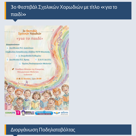
3ο Φεστιβάλ Σχολικών Χορωδιών με τίτλο «για το
παιδί»
Διοργάνωση Ποδηλατοβόλτας