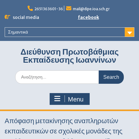
Skip
to
2651363601-36
mail@dipe.ioa.sch.gr
content
social media
facebook
Σημαντικά
Διεύθυνση Πρωτοβάθμιας
Εκπαίδευσης Ιωαννίνων
Search
for:
Menu
Απόφαση μετακίνησης αναπληρωτών
εκπαιδευτικών σε σχολικές μονάδες της