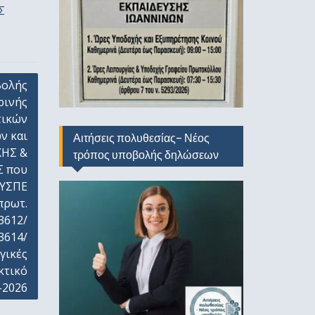
Σ
βολής
ρινής
τικών
ν και
Αιτήσεις πολυθεσίας- Νέος
ΚΗΣ &
τρόπος υποβολής δηλώσεων
Σ που
ΠΥΣΠΕ
πρωτ.
3612/
3614/
γικές
κτικό
-2026