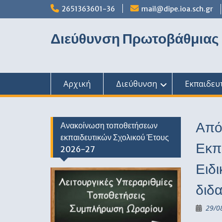
Skip
2651363601-36
mail@dipe.ioa.sch.gr
to
content
Διεύθυνση Πρωτοβάθμιας
Αρχική
Διεύθυνση
Εκπαιδευ
Από
Ανακοίνωση τοποθετήσεων
εκπαιδευτικών Σχολικού Έτους
Εκπ
2026-27
Ειδ
διδ
29/0