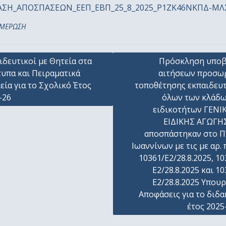
ΣΗ_ΑΠΟΣΠΑΣΕΩΝ_ΕΕΠ_ΕΒΠ_25_8_2025_Ρ1ΖΚ46ΝΚΠΔ-ΜΛ
ΜΕΡΩΣΗ
γηση
ιδευτικοί με Θητεία στα
Πρόσκληση υπο
υπα και Πειραματικά
αιτήσεων προσω
ων
εία για το Σχολικό Έτος
τοποθέτησης εκπαιδευ
-26
όλων των κλάδω
ειδικοτήτων ΓΕΝΙ
ΕΙΔΙΚΗΣ ΑΓΩΓΗ
αποσπάστηκαν στο 
Ιωαννίνων με τις με αρ. 
10361/Ε2/28.8.2025, 10
Ε2/28.8.2025 και 10
Ε2/28.8.2025 Υπουρ
Αποφάσεις για το διδα
έτος 2025