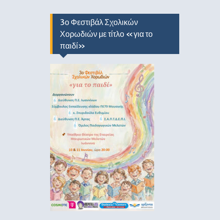
3ο Φεστιβάλ Σχολικών
Χορωδιών με τίτλο «για το
παιδί»