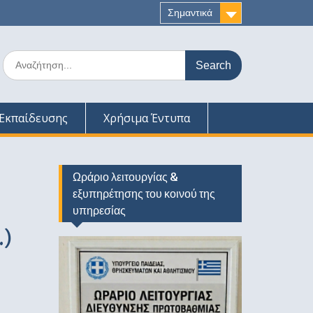
Σημαντικά
Search
for:
Εκπαίδευσης
Χρήσιμα Έντυπα
Ωράριο λειτουργίας &
εξυπηρέτησης του κοινού της
υπηρεσίας
.)