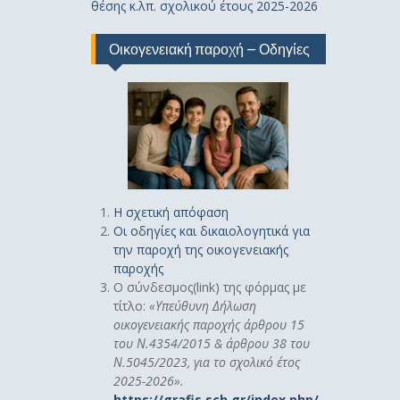
θέσης κ.λπ. σχολικού έτους 2025-2026
Οικογενειακή παροχή – Οδηγίες
Η σχετική απόφαση
Οι οδηγίες και δικαιολογητικά για
την παροχή της οικογενειακής
παροχής
Ο σύνδεσμος(link) της φόρμας με
τίτλο:
«
Υπεύθυνη Δήλωση
οικογενειακής παροχής άρθρου 15
του Ν.4354/2015 & άρθρου 38 του
Ν.5045/2023, για το σχολικό έτος
2025-2026».
https://grafis.sch.gr/index.php/