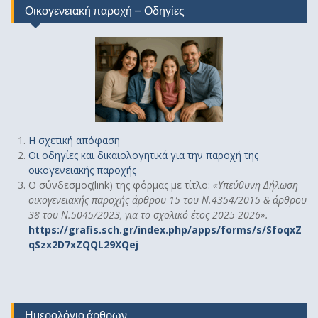
Οικογενειακή παροχή – Οδηγίες
Η σχετική απόφαση
Οι οδηγίες και δικαιολογητικά για την παροχή της
οικογενειακής παροχής
Ο σύνδεσμος(link) της φόρμας με τίτλο:
«
Υπεύθυνη Δήλωση
οικογενειακής παροχής άρθρου 15 του Ν.4354/2015 & άρθρου
38 του Ν.5045/2023, για το σχολικό έτος 2025-2026».
https://grafis.sch.gr/index.php/apps/forms/s/SfoqxZ
qSzx2D7xZQQL29XQej
Ημερολόγιο άρθρων