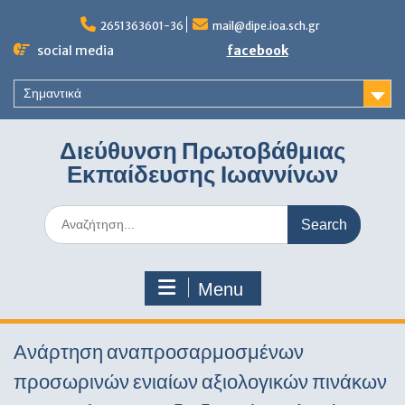
Skip
to
2651363601-36
mail@dipe.ioa.sch.gr
content
social media
facebook
Σημαντικά
Διεύθυνση Πρωτοβάθμιας
Εκπαίδευσης Ιωαννίνων
Search
for:
Menu
Ανάρτηση αναπροσαρμοσμένων
προσωρινών ενιαίων αξιολογικών πινάκων